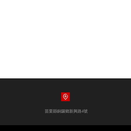
苗栗縣銅鑼鄉新興路4號