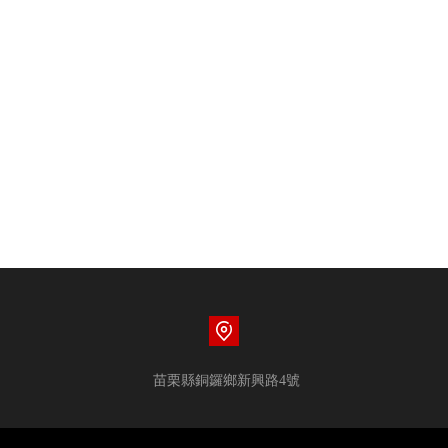
苗栗縣銅鑼鄉新興路4號